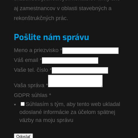
aj zamestnancov v oblasti stavebných a
rekonštrukčných prác.
Pošlite nám správu
Meno a priezvisko
*
Váš email
*
Vaše tel. číslo
*
Vaša správa
*
GDPR súhlas
*
Súhlasím s tým, aby tento web ukladal
odoslané informácie za účelom spätnej
väzby na moju správu
Odoslať