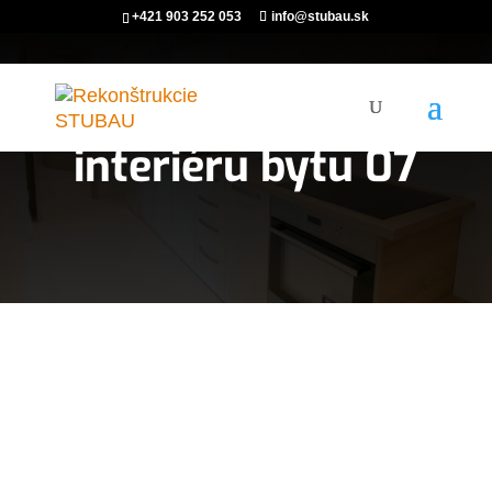
+421 903 252 053
info@stubau.sk
Rekonštrukcia
interiéru bytu 07